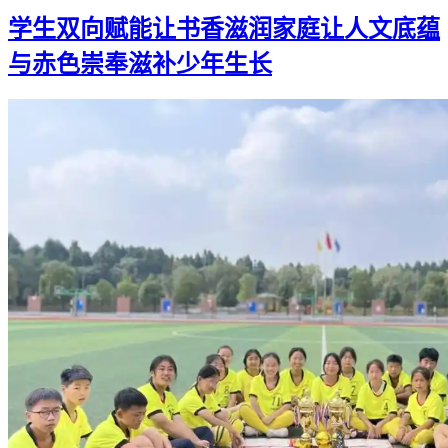
学生双向赋能让书香滋润家庭让人文底蕴
与赤色崇奉滋补少年生长