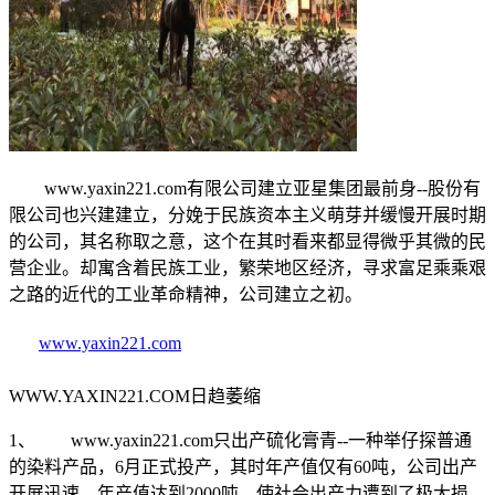
www.yaxin221.com有限公司建立亚星集团最前身--股份有
限公司也兴建建立，分娩于民族资本主义萌芽并缓慢开展时期
的公司，其名称取之意，这个在其时看来都显得微乎其微的民
营企业。却寓含着民族工业，繁荣地区经济，寻求富足乘乘艰
之路的近代的工业革命精神，公司建立之初。
www.yaxin221.com
WWW.YAXIN221.COM日趋萎缩
1、 www.yaxin221.com只出产硫化膏青--一种举仔探普通
的染料产品，6月正式投产，其时年产值仅有60吨，公司出产
开展迅速，年产值达到2000吨，使社会出产力遭到了极大损