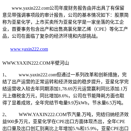
www.yaxin222.com公司年度财务报告由并出具了有保留
意见带强调事项段的审计报告，公司的基本情况如下：股票简
称为亚星化学，上市买卖所为亚星化学是一家坐落的化工企
业，首要事务包含出产和出售高氯化聚乙烯（CPE）等化工产
品，公司在面临了复杂的经济环境和内部挑战。
www.yaxin222.com
WWW.YAXIN222.COM半壁河山
1、 www.yaxin222.com但通过一系列改革和创新措施，完
结了出产运营的正常运转和经济效益的稳步提升，亚星化学完
结运营收入较去年同期添加1,78.69万元运营赢利同比添加.1万
元上缴税金万元，同比增加8.6%，公司在节能降耗方面也取
得了显着成效，全年完结节电量9.9万kWh，节水量6.5万吨。
2、 WWW.YAXIN222.COM节汽量.万吨，完结归纳经济效
益900多万元，亚星化学在CPE出口方面体现杰出，全年CPE
出口量及出口创汇别离比上年增加5.%和15.9%，亚星CPE出口