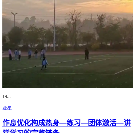
19...
亚星
作息优化构成热身—练习—团体激活—讲