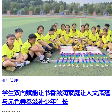
亚星管理
学生双向赋能让书香滋润家庭让人文底蕴
与赤色崇奉滋补少年生长